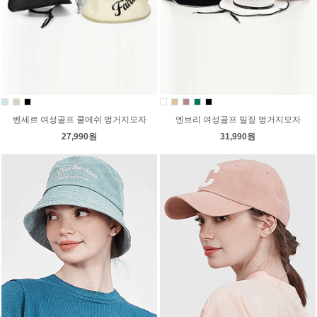
벤세르 여성골프 쿨메쉬 벙거지모자
엔브리 여성골프 밀짚 벙거지모자
27,990원
31,990원