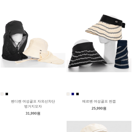
벤디렌 여성골프 자외선차단
메르벤 여성골프 썬캡
벙거지모자
25,990원
31,990원