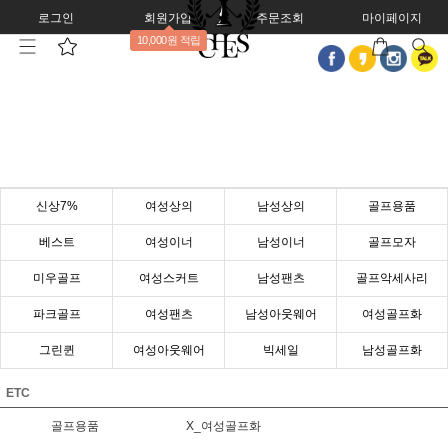
로그인
회원가입
주문조회
마이페이지
10,000원 적립
신상7%
여성상의
남성상의
골프용품
베스트
여성이너
남성이너
골프모자
미우골프
여성스커트
남성팬츠
골프악세사리
파크골프
여성팬츠
남성아웃웨어
여성골프화
그린퀸
여성아웃웨어
빅세일
남성골프화
ETC
골프용품
X_여성골프화