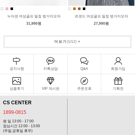
누아센 여성골프 밀짚 벙거지모자
르센드 여성골프 밀짚 벙거지모자
31,990원
27,990원
더보기
(
1
/
12
)
+
공지사항
카톡상담
Q&A
회원가입
상품후기
VIP 게시판
주문조회
기획전
CS CENTER
1899-0815
평 일 13:00 - 17:00
점심시간 12:00 - 13:00
(주말,공휴일 휴무)