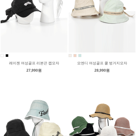
레이젠 여성골프 리본끈 캡모자
모엔디 여성골프 쿨 벙거지모자
27,990원
28,990원