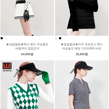
★당일발송★체스 렌드 여성골프
★당일발송★미우 퍼포먼스 론드
바람막이 집업조끼
여성골프 패딩 기모반목티셔츠
64,900원
36,900원