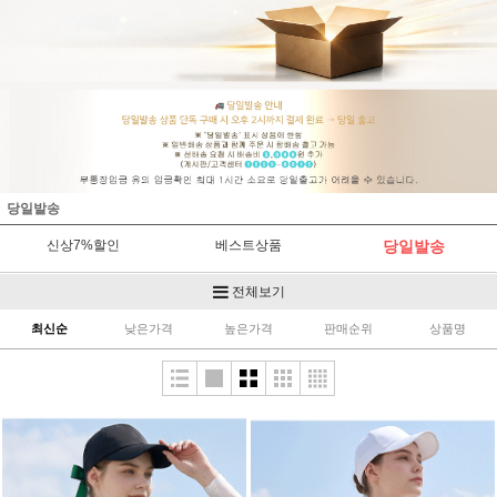
당일발송
신상7%할인
베스트상품
당일발송
코디세트
MIWOO SPORTS
BIG SALE
전체보기
최신순
낮은가격
높은가격
판매순위
상품명