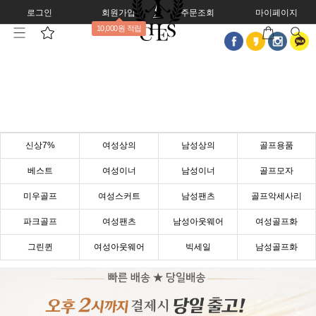
로그인
회원가입
주문조회
마이페이지
10,000원 적립
신상7%
여성상의
남성상의
골프용품
베스트
여성이너
남성이너
골프모자
미우골프
여성스커트
남성팬츠
골프악세사리
파크골프
여성팬츠
남성아웃웨어
여성골프화
그린퀸
여성아웃웨어
빅세일
남성골프화