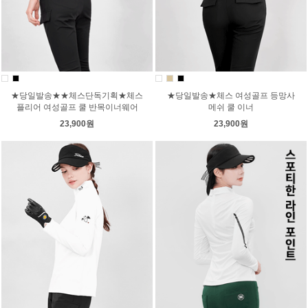
★당일발송★★체스단독기획★체스
★당일발송★체스 여성골프 등망사
플리어 여성골프 쿨 반목이너웨어
메쉬 쿨 이너
23,900원
23,900원