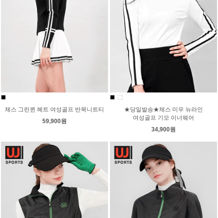
체스 그린퀸 헤트 여성골프 반목니트티
★당일발송★체스 미우 뉴라인
여성골프 기모 이너웨어
59,900원
34,900원