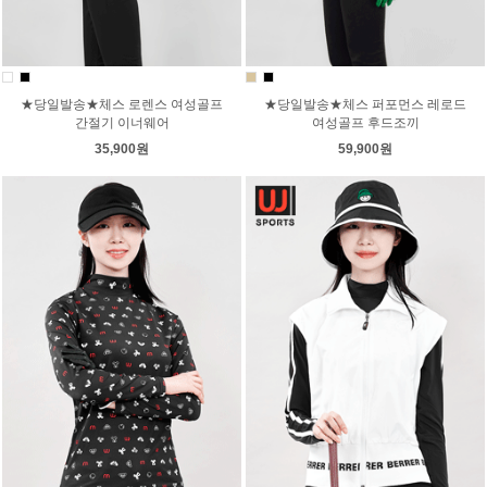
★당일발송★체스 로렌스 여성골프
★당일발송★체스 퍼포먼스 레로드
간절기 이너웨어
여성골프 후드조끼
35,900원
59,900원