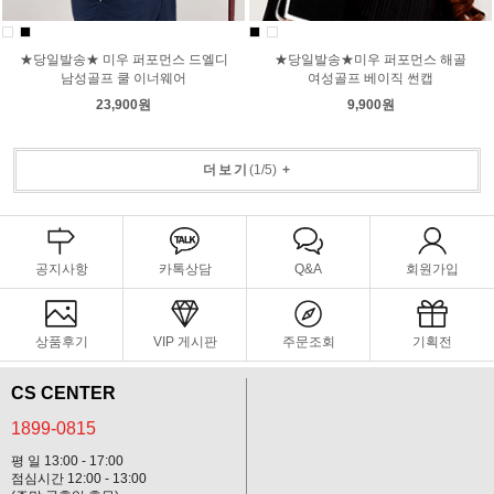
★당일발송★ 미우 퍼포먼스 드엘디
★당일발송★미우 퍼포먼스 해골
남성골프 쿨 이너웨어
여성골프 베이직 썬캡
23,900원
9,900원
더보기
(
1
/
5
)
+
공지사항
카톡상담
Q&A
회원가입
상품후기
VIP 게시판
주문조회
기획전
CS CENTER
1899-0815
평 일 13:00 - 17:00
점심시간 12:00 - 13:00