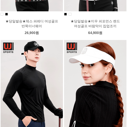
★당일발송★체스 퍼레디 여성골프
★당일발송★미우 퍼포먼스 렌드
반목이너웨어
여성골프 바람막이 집업조끼
26,900원
64,900원