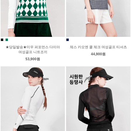
★당일발송★미우 퍼포먼스 다이아
체스 카오엔 쿨 체크 여성골프 티셔츠
여성골프 니트조끼
44,900원
53,900원