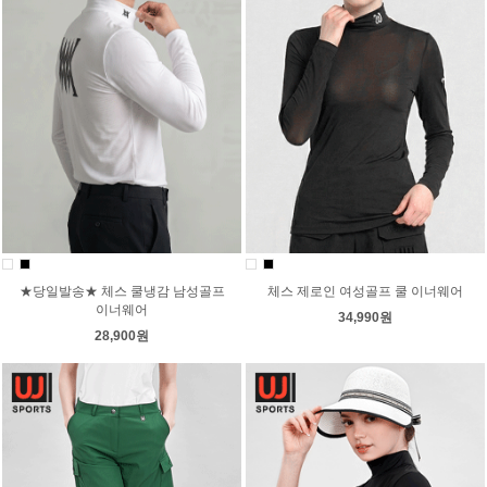
★당일발송★ 체스 쿨냉감 남성골프
체스 제로인 여성골프 쿨 이너웨어
이너웨어
34,990원
28,900원