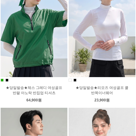
★당일발송★체스 그레디 여성골프
★당일발송★리모즈 여성골프 쿨
반팔 아노락 반집업 티셔츠
반목이너웨어
64,900원
23,900원