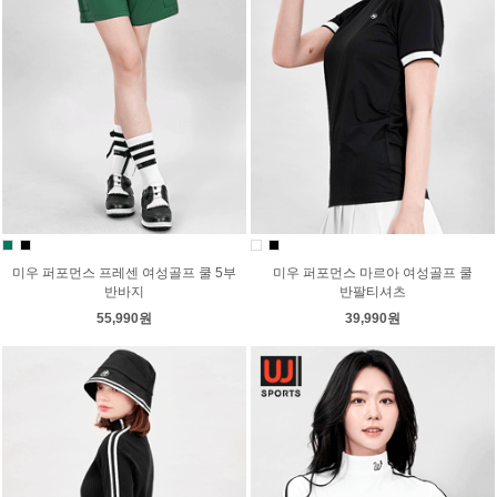
미우 퍼포먼스 프레센 여성골프 쿨 5부
미우 퍼포먼스 마르아 여성골프 쿨
반바지
반팔티셔츠
55,990원
39,990원