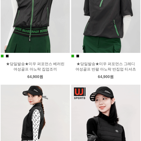
★당일발송★미우 퍼포먼스 베러린
★당일발송★미우 퍼포먼스 그레디
여성골프 아노락 집업조끼
여성골프 반팔 아노락 반집업 티셔츠
64,900원
64,900원